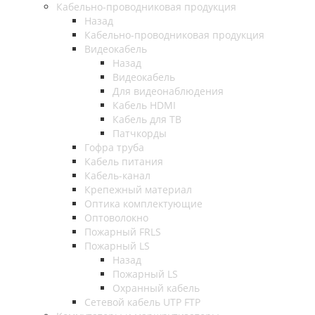
Кабельно-проводниковая продукция
Назад
Кабельно-проводниковая продукция
Видеокабель
Назад
Видеокабель
Для видеонаблюдения
Кабель HDMI
Кабель для ТВ
Патчкорды
Гофра труба
Кабель питания
Кабель-канал
Крепежный материал
Оптика комплектующие
Оптоволокно
Пожарный FRLS
Пожарный LS
Назад
Пожарный LS
Охранный кабель
Сетевой кабель UTP FTP