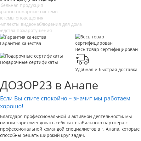
абельная продукция
хранно-пожарные системы
истемы оповещения
омплекты видеонаблюдения для дома
редства пожаротушения
Гарантия качества
Весь товар сертифицирован
Подарочные сертификаты
Удобная и быстрая доставка
ДОЗОР23 в Анапе
Если Вы спите спокойно – значит мы работаем
хорошо!
Благодаря профессиональной и активной деятельности, мы
смогли зарекомендовать себя как стабильного партнера с
профессиональной командой специалистов в г. Анапа, которые
способны решать широкий круг задач.