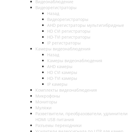
Видеонаблюдение
Видеорегистраторы
Назад
Видеорегистраторы
AHD регистраторы мультигибридные
HD CVI регистраторы
HD-TVI регистраторы
IP регистраторы
Камеры видеонаблюдения
Назад
Камеры видеонаблюдения
AHD камеры
HD CVI камеры
HD-TVI камеры
IP камеры
Комплекты видеонаблюдения
Микрофоны
Мониторы
Муляжи
Разветвители, преобразователи, удлинители
HDMI USB питания
Разъемы переходники
Усилители видеосигнала по UTP для камер