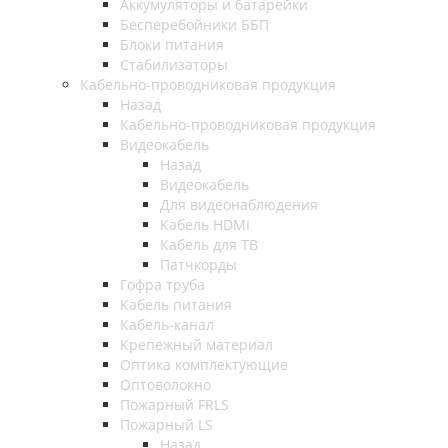
Аккумуляторы и батарейки
Бесперебойники ББП
Блоки питания
Стабилизаторы
Кабельно-проводниковая продукция
Назад
Кабельно-проводниковая продукция
Видеокабель
Назад
Видеокабель
Для видеонаблюдения
Кабель HDMI
Кабель для ТВ
Патчкорды
Гофра труба
Кабель питания
Кабель-канал
Крепежный материал
Оптика комплектующие
Оптоволокно
Пожарный FRLS
Пожарный LS
Назад