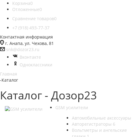
Корзина
0
Отложенные
0
Сравнение товаров
0
+7 (918) 493-77-37
Контактная информация
г. Анапа, ул. Чехова, 81
snk@dozor23.ru
Вконтакте
Одноклассники
Главная
-
Каталог
Каталог - Дозор23
GSM усилители
Автомобильные аксессуары
Авторегистраторы
6
Вольтметры и ангельские
глазки
1