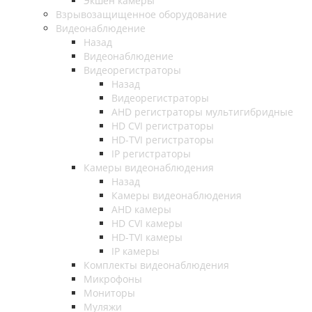
Экшен камеры
Взрывозащищенное оборудование
Видеонаблюдение
Назад
Видеонаблюдение
Видеорегистраторы
Назад
Видеорегистраторы
AHD регистраторы мультигибридные
HD CVI регистраторы
HD-TVI регистраторы
IP регистраторы
Камеры видеонаблюдения
Назад
Камеры видеонаблюдения
AHD камеры
HD CVI камеры
HD-TVI камеры
IP камеры
Комплекты видеонаблюдения
Микрофоны
Мониторы
Муляжи