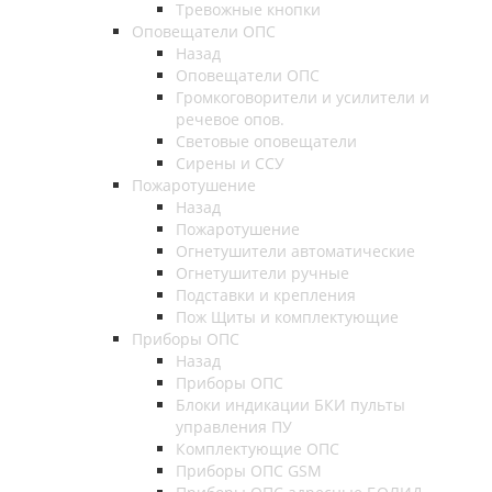
Тревожные кнопки
Оповещатели ОПС
Назад
Оповещатели ОПС
Громкоговорители и усилители и
речевое опов.
Световые оповещатели
Сирены и ССУ
Пожаротушение
Назад
Пожаротушение
Огнетушители автоматические
Огнетушители ручные
Подставки и крепления
Пож Щиты и комплектующие
Приборы ОПС
Назад
Приборы ОПС
Блоки индикации БКИ пульты
управления ПУ
Комплектующие ОПС
Приборы ОПС GSM