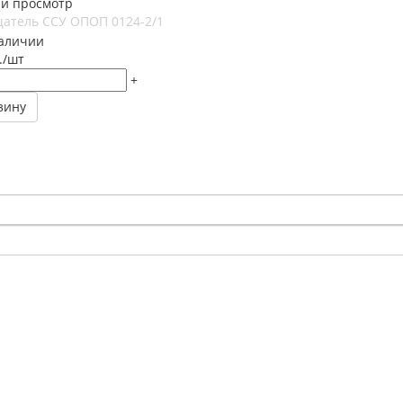
й просмотр
атель ССУ ОПОП 0124-2/1
наличии
.
/шт
+
зину