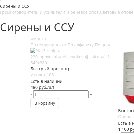
-
Сирены и ССУ
Громкоговорители и усилители и речевое опов.
Световые опов
Сирены и ССУ
Фильтр
По популярности
По алфавиту
По цене
Быстрый просмотр
Иволга-105
Есть в наличии
480
руб.
/шт
-
+
В корзину
Быстры
Оповещ
Есть в 
1 100
ру