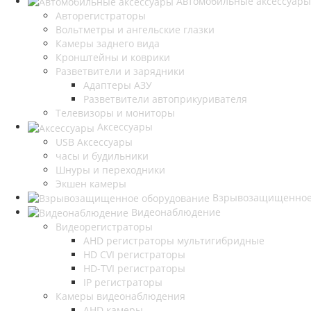
Автомобильные аксессуары
Авторегистраторы
Вольтметры и ангельские глазки
Камеры заднего вида
Кронштейны и коврики
Разветвители и зарядники
Адаптеры АЗУ
Разветвители автоприкуривателя
Телевизоры и мониторы
Аксессуары
USB Аксессуары
часы и будильники
Шнуры и переходники
Экшен камеры
Взрывозащищенное
Видеонаблюдение
Видеорегистраторы
AHD регистраторы мультигибридные
HD CVI регистраторы
HD-TVI регистраторы
IP регистраторы
Камеры видеонаблюдения
AHD камеры