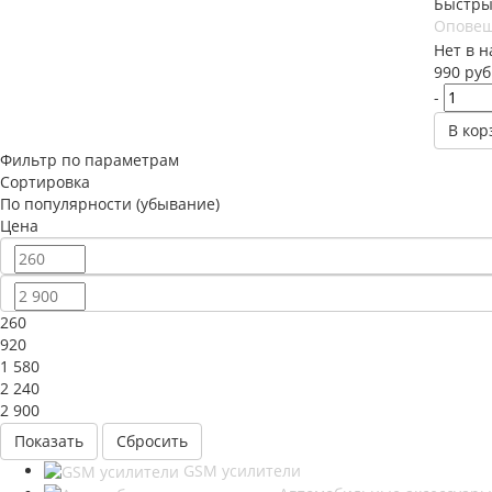
Быстры
Оповещ
Нет в 
990
руб
-
В кор
Фильтр по параметрам
Сортировка
По популярности (убывание)
Цена
260
920
1 580
2 240
2 900
Сбросить
GSM усилители