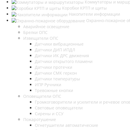
Коммутаторы и марш
Коробки КРТП и щиты
Накопители информации
Охранно-пожарное о
Аварийное освещение
Брелки ОПС
Извещатели ОПС
Датчики вибрационные
Датчики ДИП ИПДЛ
Датчики ИК ДРС движения
Датчики открытого пламени
Датчики протечки
Датчики СМК геркон
Датчики температуры
ИПР Ручники
Тревожные кнопки
Оповещатели ОПС
Громкоговорители и усилители и речевое опов
Световые оповещатели
Сирены и ССУ
Пожаротушение
Огнетушители автоматические