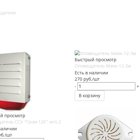
ещатели
Быстрый просмотр
Оповещатель Маяк-12-3м
Есть в наличии
270
руб.
/шт
-
+
В корзину
й просмотр
атель ССУ "Гром-12К" исп.2
наличии
б.
/шт