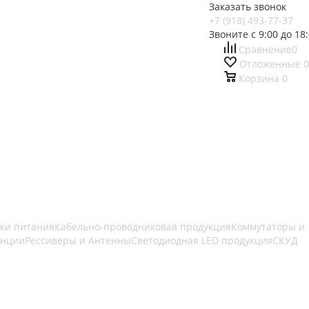
Заказать звонок
+7 (918) 493-77-37
Звоните с 9:00 до 18
Сравнение
0
Отложенные
0
Корзина
0
ки питания
Кабельно-проводниковая продукция
Коммутаторы и
анции
Рессиверы и Антенны
Светодиодная LED продукция
СКУД