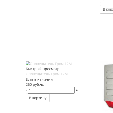
-
В кор
Быстрый просмотр
Оповещатель Гром 12М
Есть в наличии
260
руб.
/шт
-
+
В корзину