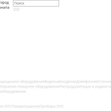
Город
Анапа
ащищенное оборудование
Видеонаблюдение
Домофония
Источни
и
Охранно-пожарное оборудование
Распродажа
Рации и радиост
ооборудование
ли ОПС
Пожаротушение
Приборы ОПС