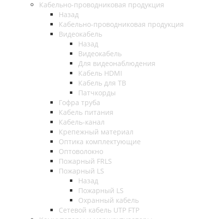
Кабельно-проводниковая продукция
Назад
Кабельно-проводниковая продукция
Видеокабель
Назад
Видеокабель
Для видеонаблюдения
Кабель HDMI
Кабель для ТВ
Патчкорды
Гофра труба
Кабель питания
Кабель-канал
Крепежный материал
Оптика комплектующие
Оптоволокно
Пожарный FRLS
Пожарный LS
Назад
Пожарный LS
Охранный кабель
Сетевой кабель UTP FTP