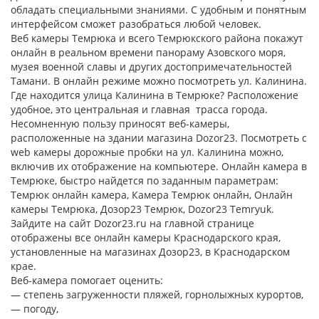
обладать специальными знаниями. С удобным и понятным
интерфейсом сможет разобраться любой человек.
Веб камеры Темрюка и всего Темрюкского района покажут
онлайн в реальном времени панораму Азовского моря,
музея военной славы и других достопримечательностей
Тамани. В онлайн режиме можно посмотреть ул. Калинина.
Где находится улица Калинина в Темрюке? Расположение
удобное, это центральная и главная трасса города.
Несомненную пользу приносят веб-камеры,
расположенные на здании магазина Dozor23. Посмотреть с
web камеры дорожные пробки на ул. Калинина можно,
включив их отображение на компьютере. Онлайн камера в
Темрюке, быстро найдется по заданным параметрам:
Темрюк онлайн камера, Камера Темрюк онлайн, Онлайн
камеры Темрюка, Дозор23 Темрюк, Dozor23 Temryuk.
Зайдите на сайт Dozor23.ru на главной странице
отображены все онлайн камеры Краснодарского края,
установленные на магазинах Дозор23, в Краснодарском
крае.
Веб-камера помогает оценить:
— степень загруженности пляжей, горнолыжных курортов,
— погоду,