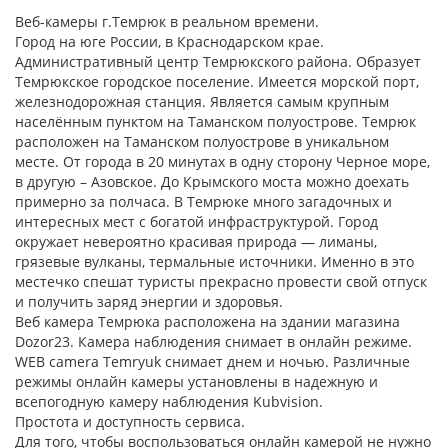
Веб-камеры г.Темрюк в реальном времени.
Город на юге России, в Краснодарском крае.
Административный центр Темрюкского района. Образует
Темрюкское городское поселение. Имеется морской порт,
железнодорожная станция. Является самым крупным
населённым пунктом на Таманском полуострове. Темрюк
расположен на Таманском полуострове в уникальном
месте. От города в 20 минутах в одну сторону Черное море,
в другую – Азовское. До Крымского моста можно доехать
примерно за полчаса. В Темрюке много загадочных и
интересных мест с богатой инфраструктурой. Город
окружает невероятно красивая природа — лиманы,
грязевые вулканы, термальные источники. Именно в это
местечко спешат туристы прекрасно провести свой отпуск
и получить заряд энергии и здоровья.
Веб камера Темрюка расположена на здании магазина
Dozor23. Камера наблюдения снимает в онлайн режиме.
WEB camera Temryuk снимает днем и ночью. Различные
режимы онлайн камеры установлены в надежную и
всепогодную камеру наблюдения Kubvision.
Простота и доступность сервиса.
Для того, чтобы воспользоваться онлайн камерой не нужно