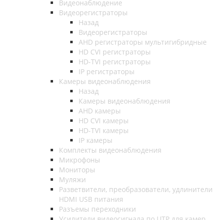
Видеонаблюдение
Видеорегистраторы
Назад
Видеорегистраторы
AHD регистраторы мультигибридные
HD CVI регистраторы
HD-TVI регистраторы
IP регистраторы
Камеры видеонаблюдения
Назад
Камеры видеонаблюдения
AHD камеры
HD CVI камеры
HD-TVI камеры
IP камеры
Комплекты видеонаблюдения
Микрофоны
Мониторы
Муляжи
Разветвители, преобразователи, удлинители
HDMI USB питания
Разъемы переходники
Усилители видеосигнала по UTP для камер