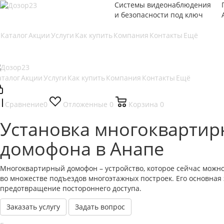
Системы видеонаблюдения
и безопасности под ключ
Каталог
Акции
Услуги
Как купить
Компания
Контакты
Ещё
аталог
Акции
Услуги
Как купить
Компания
Контакты
Ещё
Сравнение
0
Отложенные
0
Корзина
0
Установка многоквартир
домофона в Анапе
Многоквартирный домофон – устройство, которое сейчас можно
во множестве подъездов многоэтажных построек. Его основная 
предотвращение постороннего доступа.
Заказать услугу
Задать вопрос