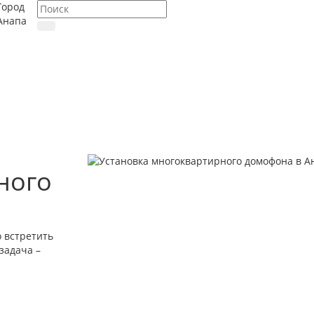
Город
Анапа
ного
 встретить
задача –