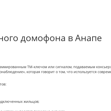
ного домофона в Анапе
аммированным TM-ключом или сигналом, подаваемым консьерж
онаблюдение», которая говорит о том, что используется совр
тов:
подключенных жильцов;