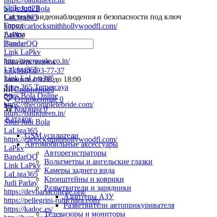
Situs Judi Bola
Системы видеонаблюдения и безопасности под ключ
LaLiga365
Город
https://carlocksmithhollywoodfl.com/
Анапа
LaPkv
BandarQQ
Link LaPkv
http://tigereagle.co.in/
Заказать звонок
LaLiga365
+7 (918) 493-77-37
Link LaLiga365
Звоните с 9:00 до 18:00
Situs 365 Terpercaya
Сравнение
0
Situs Bola Online
Отложенные
0
https://thecompletebride.com/
Корзина
0
https://bathqueen.in/
Каталог
Situs Judi Bola
LaLiga365
GSM усилители
https://carlocksmithhollywoodfl.com/
Автомобильные аксессуары
LaPkv
Авторегистраторы
BandarQQ
Вольтметры и ангельские глазки
Link LaPkv
Камеры заднего вида
LaLiga365
Кронштейны и коврики
Judi Parlay
Разветвители и зарядники
https://devbariacollege.org/
Адаптеры АЗУ
https://pellegrini-rubichara.com/
Разветвители автоприкуривателя
https://kadoc.es/
Телевизоры и мониторы