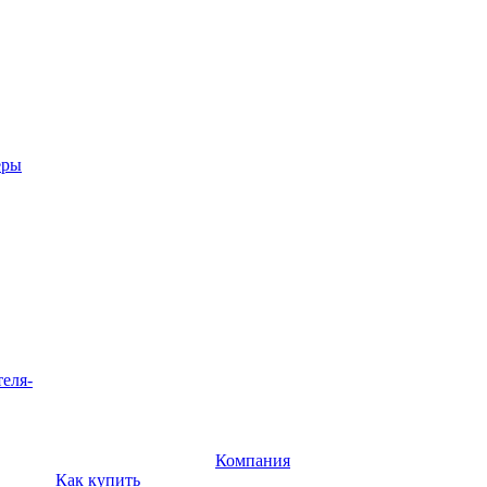
еры
теля-
Компания
Как купить