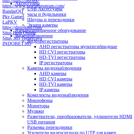
http://ham.com.mx/
Аксессуары
https://www.sawsgurugram.com/
USB Аксессуары
BandarQQ
часы и будильники
Pkv Games
Шнуры и переходники
LaPKV
Экшен камеры
https://distolpan.com/
Взрывозащищенное оборудование
Situs Bola Online
Видеонаблюдение
Situs 365 Terpercaya
Видеорегистраторы
INDOBET365
AHD регистраторы мультигибридные
HD CVI регистраторы
HD-TVI регистраторы
IP регистраторы
Камеры видеонаблюдения
AHD камеры
HD CVI камеры
HD-TVI камеры
IP камеры
Комплекты видеонаблюдения
Микрофоны
Мониторы
Муляжи
Разветвители, преобразователи, удлинители HDMI
USB питания
Разъемы переходники
Усилители видеосигнала по UTP для камер