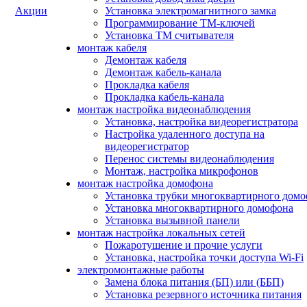
Акции
Установка электромагнитного замка
Программирование ТМ-ключей
Установка ТМ считывателя
монтаж кабеля
Демонтаж кабеля
Демонтаж кабель-канала
Прокладка кабеля
Прокладка кабель-канала
монтаж настройка видеонаблюдения
Установка, настройка видеорегистратора
Настройка удаленного доступа на
видеорегистратор
Перенос системы видеонаблюдения
Монтаж, настройка микрофонов
монтаж настройка домофона
Установка трубки многоквартирного дом
Установка многоквартирного домофона
Установка вызывной панели
монтаж настройка локальных сетей
Пожаротушение и прочие услуги
Установка, настройка точки доступа Wi-Fi
электромонтажные работы
Замена блока питания (БП) или (ББП)
Установка резервного источника питания