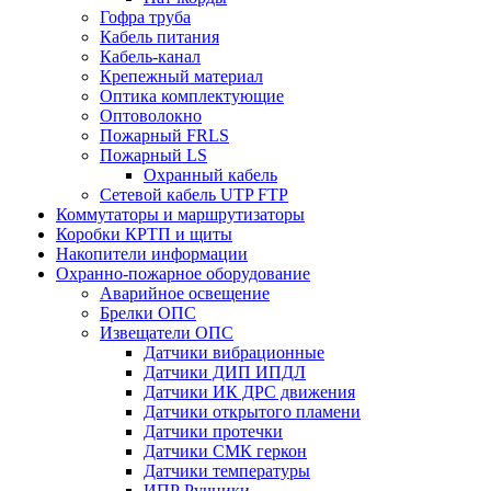
Гофра труба
Кабель питания
Кабель-канал
Крепежный материал
Оптика комплектующие
Оптоволокно
Пожарный FRLS
Пожарный LS
Охранный кабель
Сетевой кабель UTP FTP
Коммутаторы и маршрутизаторы
Коробки КРТП и щиты
Накопители информации
Охранно-пожарное оборудование
Аварийное освещение
Брелки ОПС
Извещатели ОПС
Датчики вибрационные
Датчики ДИП ИПДЛ
Датчики ИК ДРС движения
Датчики открытого пламени
Датчики протечки
Датчики СМК геркон
Датчики температуры
ИПР Ручники