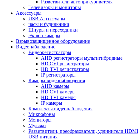
Разветвители автоприкуривателя
Телевизоры и мониторы
Аксессуары
USB Аксессуары
часы и будильники
Шнуры и переходники
Экшен камеры
Взрывозащищенное оборудование
Видеонаблюдение
Видеорегистраторы
AHD регистраторы мультигибридные
HD CVI регистраторы
HD-TVI регистраторы
IP регистраторы
Камеры видеонаблюдения
AHD камеры
HD CVI камеры
HD-TVI камеры
IP камеры
Комплекты видеонаблюдения
Микрофоны
Мониторы
Муляжи
Разветвители, преобразователи, удлинители HDMI
USB питания