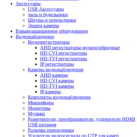
Аксессуары
USB Аксессуары
часы и будильники
Шнуры и переходники
Экшен камеры
Взрывозащищенное оборудование
Видеонаблюдение
Видеорегистраторы
AHD регистраторы мультигибридные
HD CVI регистраторы
HD-TVI регистраторы
IP регистраторы
Камеры видеонаблюдения
AHD камеры
HD CVI камеры
HD-TVI камеры
IP камеры
Комплекты видеонаблюдения
Микрофоны
Мониторы
Муляжи
Разветвители, преобразователи, удлинители HDMI
USB питания
Разъемы переходники
Усилители видеосигнала по UTP для камер