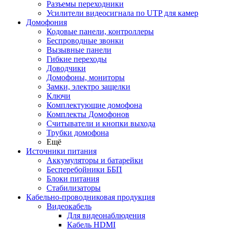
Разъемы переходники
Усилители видеосигнала по UTP для камер
Домофония
Кодовые панели, контроллеры
Беспроводные звонки
Вызывные панели
Гибкие переходы
Доводчики
Домофоны, мониторы
Замки, электро защелки
Ключи
Комплектующие домофона
Комплекты Домофонов
Считыватели и кнопки выхода
Трубки домофона
Ещё
Источники питания
Аккумуляторы и батарейки
Бесперебойники ББП
Блоки питания
Стабилизаторы
Кабельно-проводниковая продукция
Видеокабель
Для видеонаблюдения
Кабель HDMI