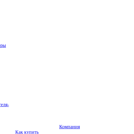
еры
теля-
Компания
Как купить