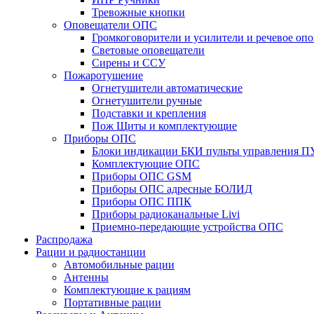
Тревожные кнопки
Оповещатели ОПС
Громкоговорители и усилители и речевое опо
Световые оповещатели
Сирены и ССУ
Пожаротушение
Огнетушители автоматические
Огнетушители ручные
Подставки и крепления
Пож Щиты и комплектующие
Приборы ОПС
Блоки индикации БКИ пульты управления П
Комплектующие ОПС
Приборы ОПС GSM
Приборы ОПС адресные БОЛИД
Приборы ОПС ППК
Приборы радиоканальные Livi
Приемно-передающие устройства ОПС
Распродажа
Рации и радиостанции
Автомобильные рации
Антенны
Комплектующие к рациям
Портативные рации