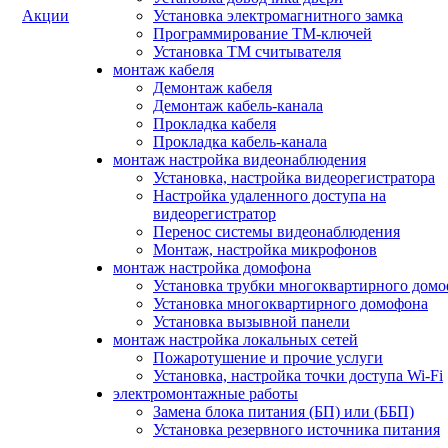
Акции
Установка электромагнитного замка
Программирование ТМ-ключей
Установка ТМ считывателя
монтаж кабеля
Демонтаж кабеля
Демонтаж кабель-канала
Прокладка кабеля
Прокладка кабель-канала
монтаж настройка видеонаблюдения
Установка, настройка видеорегистратора
Настройка удаленного доступа на
видеорегистратор
Перенос системы видеонаблюдения
Монтаж, настройка микрофонов
монтаж настройка домофона
Установка трубки многоквартирного дом
Установка многоквартирного домофона
Установка вызывной панели
монтаж настройка локальных сетей
Пожаротушение и прочие услуги
Установка, настройка точки доступа Wi-Fi
электромонтажные работы
Замена блока питания (БП) или (ББП)
Установка резервного источника питания