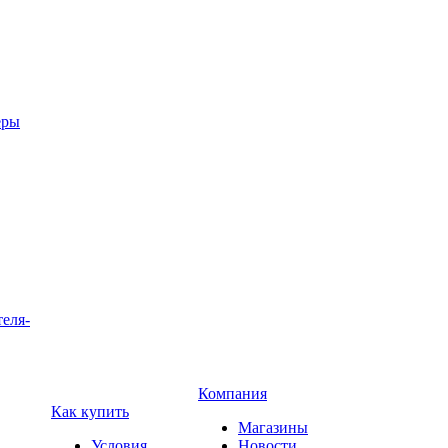
еры
теля-
Компания
Как купить
Магазины
Условия
Новости