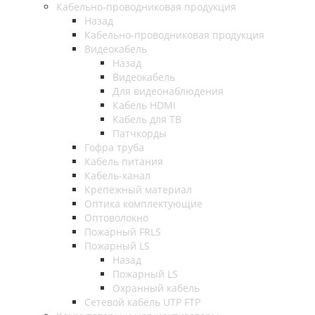
Кабельно-проводниковая продукция
Назад
Кабельно-проводниковая продукция
Видеокабель
Назад
Видеокабель
Для видеонаблюдения
Кабель HDMI
Кабель для ТВ
Патчкорды
Гофра труба
Кабель питания
Кабель-канал
Крепежный материал
Оптика комплектующие
Оптоволокно
Пожарный FRLS
Пожарный LS
Назад
Пожарный LS
Охранный кабель
Сетевой кабель UTP FTP