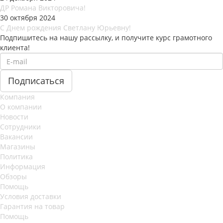
ДР Романа Викторовича!
30 октября 2024
С Днем рождения Светлану Юрьевну!
Подпишитесь на нашу рассылку, и получите курс грамотного
клиента!
Компания
О компании
Новости
Сотрудники
Вакансии
Магазины
Политика
Информация
Обзоры
Помощь
Условия доставки
Гарантия на товар
Помощь