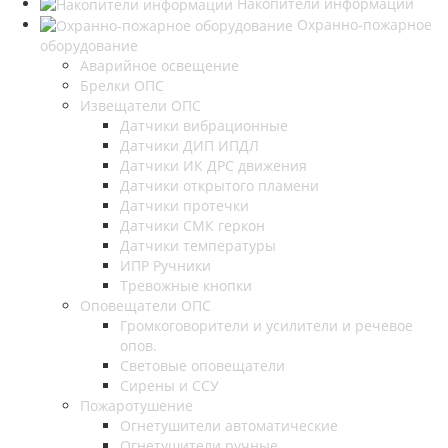
Накопители информации
Охранно-пожарное
оборудование
Аварийное освещение
Брелки ОПС
Извещатели ОПС
Датчики вибрационные
Датчики ДИП ИПДЛ
Датчики ИК ДРС движения
Датчики открытого пламени
Датчики протечки
Датчики СМК геркон
Датчики температуры
ИПР Ручники
Тревожные кнопки
Оповещатели ОПС
Громкоговорители и усилители и речевое
опов.
Световые оповещатели
Сирены и ССУ
Пожаротушение
Огнетушители автоматические
Огнетушители ручные