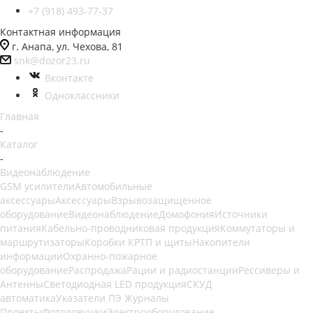
+7 (918) 493-77-37
Контактная информация
г. Анапа, ул. Чехова, 81
snk@dozor23.ru
Вконтакте
Одноклассники
Главная
-
Каталог
-
Видеонаблюдение
GSM усилители
Автомобильные
аксессуары
Аксессуары
Взрывозащищенное
оборудование
Видеонаблюдение
Домофония
Источники
питания
Кабельно-проводниковая продукция
Коммутаторы и
маршрутизаторы
Коробки КРТП и щиты
Накопители
информации
Охранно-пожарное
оборудование
Распродажа
Рации и радиостанции
Рессиверы и
Антенны
Светодиодная LED продукция
СКУД
автоматика
Указатели ПЭ Журналы
Проекты
Фотоловушки
Электрооборудование