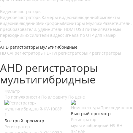
-
Видеорегистраторы
Видеорегистраторы
Камеры видеонаблюдения
Комплекты
видеонаблюдения
Микрофоны
Мониторы
Муляжи
Разветвители,
преобразователи, удлинители HDMI USB питания
Разъемы
переходники
Усилители видеосигнала по UTP для камер
-
AHD регистраторы мультигибридные
HD CVI регистраторы
HD-TVI регистраторы
IP регистраторы
AHD регистраторы
мультигибридные
Фильтр
По популярности
По алфавиту
По цене
Быстрый просмотр
Регистратор
Быстрый просмотр
мультигибридный HS-BH-
Регистратор
3516AE
мультигибридный KV-1008P