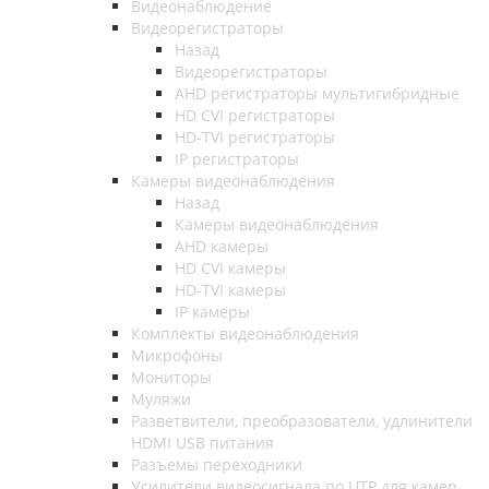
Видеонаблюдение
Видеорегистраторы
Назад
Видеорегистраторы
AHD регистраторы мультигибридные
HD CVI регистраторы
HD-TVI регистраторы
IP регистраторы
Камеры видеонаблюдения
Назад
Камеры видеонаблюдения
AHD камеры
HD CVI камеры
HD-TVI камеры
IP камеры
Комплекты видеонаблюдения
Микрофоны
Мониторы
Муляжи
Разветвители, преобразователи, удлинители
HDMI USB питания
Разъемы переходники
Усилители видеосигнала по UTP для камер