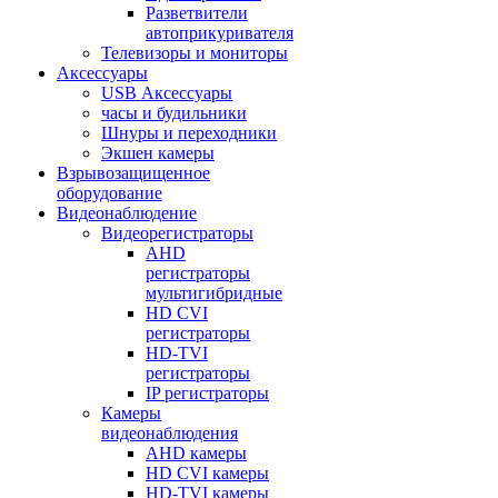
Разветвители
автоприкуривателя
Телевизоры и мониторы
Аксессуары
USB Аксессуары
часы и будильники
Шнуры и переходники
Экшен камеры
Взрывозащищенное
оборудование
Видеонаблюдение
Видеорегистраторы
AHD
регистраторы
мультигибридные
HD CVI
регистраторы
HD-TVI
регистраторы
IP регистраторы
Камеры
видеонаблюдения
AHD камеры
HD CVI камеры
HD-TVI камеры