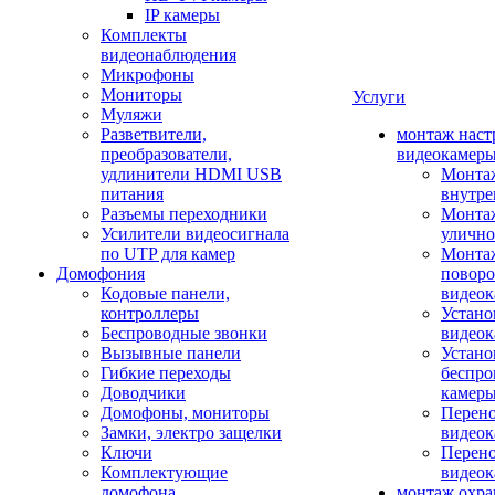
IP камеры
Комплекты
видеонаблюдения
Микрофоны
Мониторы
Услуги
Муляжи
Разветвители,
монтаж наст
преобразователи,
видеокамер
удлинители HDMI USB
Монтаж
питания
внутре
Разъемы переходники
Монтаж
Усилители видеосигнала
улично
по UTP для камер
Монтаж
Домофония
повор
Кодовые панели,
видео
контроллеры
Устано
Беспроводные звонки
видеок
Вызывные панели
Устано
Гибкие переходы
беспро
Доводчики
камер
Домофоны, мониторы
Перено
Замки, электро защелки
видео
Ключи
Перено
Комплектующие
видео
домофона
монтаж охр