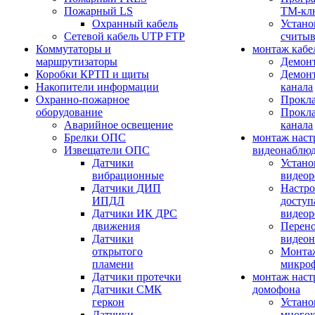
Пожарный LS
ТМ-кл
Охранный кабель
Устано
Сетевой кабель UTP FTP
считыв
Коммутаторы и
монтаж кабе
маршрутизаторы
Демонт
Коробки КРТП и щиты
Демонт
Накопители информации
канала
Охранно-пожарное
Прокла
оборудование
Прокла
Аварийное освещение
канала
Брелки ОПС
монтаж наст
Извещатели ОПС
видеонаблю
Датчики
Устано
вибрационные
видеор
Датчики ДИП
Настро
ИПДЛ
доступ
Датчики ИК ДРС
видеор
движения
Перено
Датчики
видео
открытого
Монтаж
пламени
микро
Датчики протечки
монтаж наст
Датчики СМК
домофона
геркон
Устано
Датчики
многок