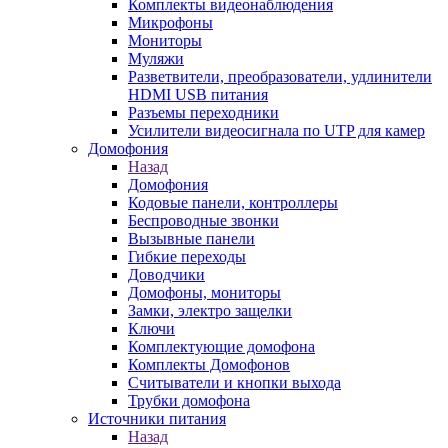
Комплекты видеонаблюдения
Микрофоны
Мониторы
Муляжи
Разветвители, преобразователи, удлинители
HDMI USB питания
Разъемы переходники
Усилители видеосигнала по UTP для камер
Домофония
Назад
Домофония
Кодовые панели, контроллеры
Беспроводные звонки
Вызывные панели
Гибкие переходы
Доводчики
Домофоны, мониторы
Замки, электро защелки
Ключи
Комплектующие домофона
Комплекты Домофонов
Считыватели и кнопки выхода
Трубки домофона
Источники питания
Назад