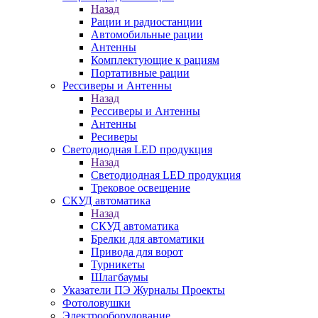
Назад
Рации и радиостанции
Автомобильные рации
Антенны
Комплектующие к рациям
Портативные рации
Рессиверы и Антенны
Назад
Рессиверы и Антенны
Антенны
Ресиверы
Светодиодная LED продукция
Назад
Светодиодная LED продукция
Трековое освещение
СКУД автоматика
Назад
СКУД автоматика
Брелки для автоматики
Привода для ворот
Турникеты
Шлагбаумы
Указатели ПЭ Журналы Проекты
Фотоловушки
Электрооборудование