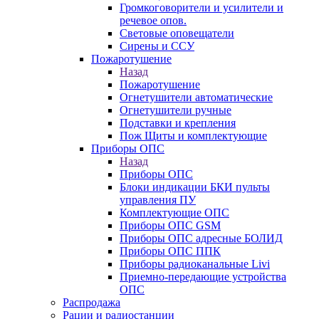
Громкоговорители и усилители и
речевое опов.
Световые оповещатели
Сирены и ССУ
Пожаротушение
Назад
Пожаротушение
Огнетушители автоматические
Огнетушители ручные
Подставки и крепления
Пож Щиты и комплектующие
Приборы ОПС
Назад
Приборы ОПС
Блоки индикации БКИ пульты
управления ПУ
Комплектующие ОПС
Приборы ОПС GSM
Приборы ОПС адресные БОЛИД
Приборы ОПС ППК
Приборы радиоканальные Livi
Приемно-передающие устройства
ОПС
Распродажа
Рации и радиостанции