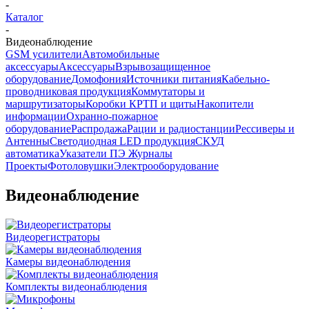
-
Каталог
-
Видеонаблюдение
GSM усилители
Автомобильные
аксессуары
Аксессуары
Взрывозащищенное
оборудование
Домофония
Источники питания
Кабельно-
проводниковая продукция
Коммутаторы и
маршрутизаторы
Коробки КРТП и щиты
Накопители
информации
Охранно-пожарное
оборудование
Распродажа
Рации и радиостанции
Рессиверы и
Антенны
Светодиодная LED продукция
СКУД
автоматика
Указатели ПЭ Журналы
Проекты
Фотоловушки
Электрооборудование
Видеонаблюдение
Видеорегистраторы
Камеры видеонаблюдения
Комплекты видеонаблюдения