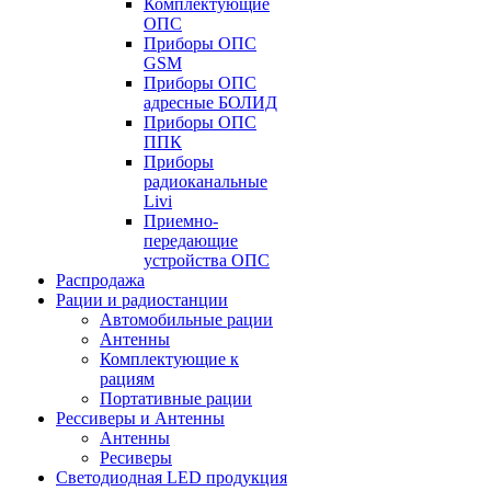
Комплектующие
ОПС
Приборы ОПС
GSM
Приборы ОПС
адресные БОЛИД
Приборы ОПС
ППК
Приборы
радиоканальные
Livi
Приемно-
передающие
устройства ОПС
Распродажа
Рации и радиостанции
Автомобильные рации
Антенны
Комплектующие к
рациям
Портативные рации
Рессиверы и Антенны
Антенны
Ресиверы
Светодиодная LED продукция