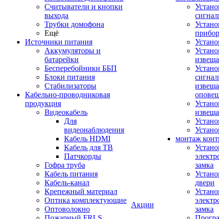
Считыватели и кнопки
Устано
выхода
сигнал
Трубки домофона
Устано
Ещё
прибо
Источники питания
Устан
Аккумуляторы и
Устано
батарейки
извещ
Бесперебойники ББП
Устано
Блоки питания
сигнал
Стабилизаторы
извеща
Кабельно-проводниковая
оповещ
продукция
Устано
Видеокабель
извеща
Для
Устан
видеонаблюдения
Устано
Кабель HDMI
монтаж конт
Кабель для ТВ
Устано
Патчкорды
электр
Гофра труба
замка
Кабель питания
Устано
Кабель-канал
двери
Крепежный материал
Устано
Оптика комплектующие
электр
Акции
Оптоволокно
замка
Пожарный FRLS
Прогр