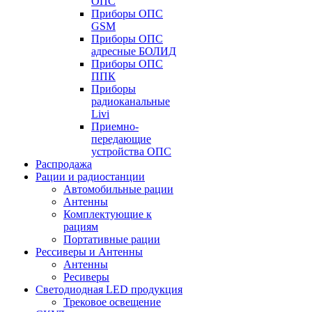
ОПС
Приборы ОПС
GSM
Приборы ОПС
адресные БОЛИД
Приборы ОПС
ППК
Приборы
радиоканальные
Livi
Приемно-
передающие
устройства ОПС
Распродажа
Рации и радиостанции
Автомобильные рации
Антенны
Комплектующие к
рациям
Портативные рации
Рессиверы и Антенны
Антенны
Ресиверы
Светодиодная LED продукция
Трековое освещение