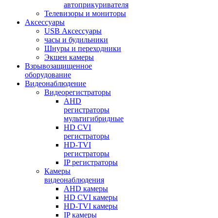
автоприкуривателя
Телевизоры и мониторы
Аксессуары
USB Аксессуары
часы и будильники
Шнуры и переходники
Экшен камеры
Взрывозащищенное
оборудование
Видеонаблюдение
Видеорегистраторы
AHD
регистраторы
мультигибридные
HD CVI
регистраторы
HD-TVI
регистраторы
IP регистраторы
Камеры
видеонаблюдения
AHD камеры
HD CVI камеры
HD-TVI камеры
IP камеры