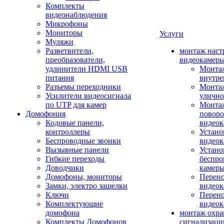
Комплекты
видеонаблюдения
Микрофоны
Мониторы
Услуги
Муляжи
Разветвители,
монтаж наст
преобразователи,
видеокамер
удлинители HDMI USB
Монтаж
питания
внутре
Разъемы переходники
Монтаж
Усилители видеосигнала
улично
по UTP для камер
Монтаж
Домофония
повор
Кодовые панели,
видео
контроллеры
Устано
Беспроводные звонки
видеок
Вызывные панели
Устано
Гибкие переходы
беспро
Доводчики
камер
Домофоны, мониторы
Перено
Замки, электро защелки
видео
Ключи
Перено
Комплектующие
видео
домофона
монтаж охр
Комплекты Домофонов
сигнализаци