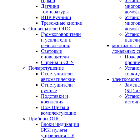
геркон
Устано
Датчики
многок
температуры
домоф
ИПР Ручники
Устано
Тревожные кнопки
многок
Оповещатели ОПС
домоф
Громкоговорители
Устано
и усилители и
панели
речевое опов.
монтаж наст
Световые
локальных с
оповещатели
Пожар
Сирены и ССУ
прочие
Пожаротушение
Устано
Огнетушители
точки 
автоматические
электромонт
Огнетушители
Замена
ручные
(БП) и
Подставки и
Устано
крепления
источн
Пож Щиты и
комплектующие
Приборы ОПС
Блоки индикации
БКИ пульты
управления ПУ