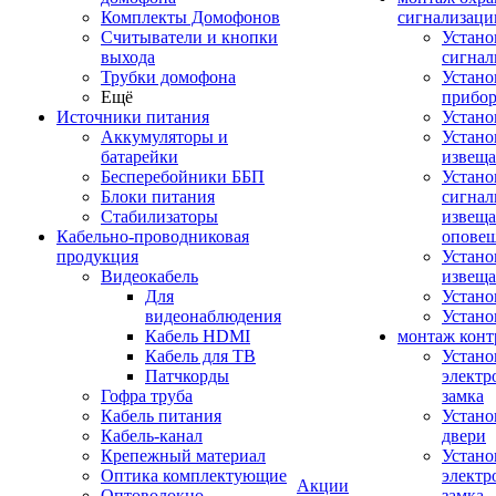
Комплекты Домофонов
сигнализаци
Считыватели и кнопки
Устано
выхода
сигнал
Трубки домофона
Устано
Ещё
прибо
Источники питания
Устан
Аккумуляторы и
Устано
батарейки
извещ
Бесперебойники ББП
Устано
Блоки питания
сигнал
Стабилизаторы
извеща
Кабельно-проводниковая
оповещ
продукция
Устано
Видеокабель
извеща
Для
Устан
видеонаблюдения
Устано
Кабель HDMI
монтаж конт
Кабель для ТВ
Устано
Патчкорды
электр
Гофра труба
замка
Кабель питания
Устано
Кабель-канал
двери
Крепежный материал
Устано
Оптика комплектующие
электр
Акции
Оптоволокно
замка