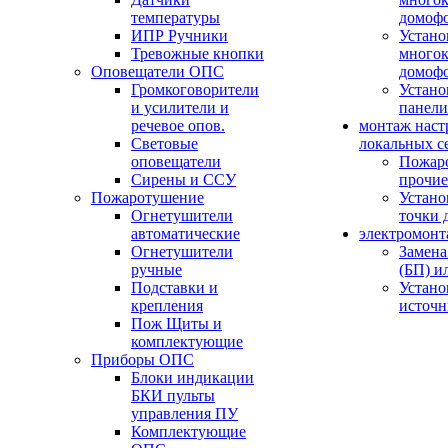
температуры
домоф
ИПР Ручники
Устано
Тревожные кнопки
многок
Оповещатели ОПС
домоф
Громкоговорители
Устано
и усилители и
панели
речевое опов.
монтаж наст
Световые
локальных с
оповещатели
Пожар
Сирены и ССУ
прочие
Пожаротушение
Устано
Огнетушители
точки 
автоматические
электромонт
Огнетушители
Замена
ручные
(БП) и
Подставки и
Устано
крепления
источн
Пож Щиты и
комплектующие
Приборы ОПС
Блоки индикации
БКИ пульты
управления ПУ
Комплектующие