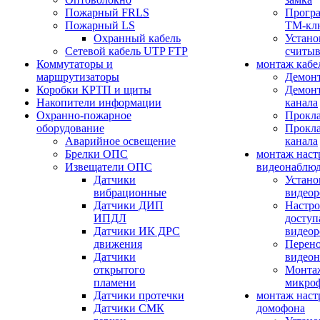
Пожарный FRLS
Прогр
Пожарный LS
ТМ-кл
Охранный кабель
Устано
Сетевой кабель UTP FTP
считыв
Коммутаторы и
монтаж кабе
маршрутизаторы
Демонт
Коробки КРТП и щиты
Демонт
Накопители информации
канала
Охранно-пожарное
Прокла
оборудование
Прокла
Аварийное освещение
канала
Брелки ОПС
монтаж наст
Извещатели ОПС
видеонаблю
Датчики
Устано
вибрационные
видеор
Датчики ДИП
Настро
ИПДЛ
доступ
Датчики ИК ДРС
видеор
движения
Перено
Датчики
видео
открытого
Монтаж
пламени
микро
Датчики протечки
монтаж наст
Датчики СМК
домофона